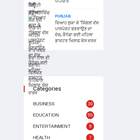
ਪਹਿਚਾਣ
PUNJAB
ਵਿਆਹ ਲੁਕਾ ਕੇ ‘ਸਿੰਗਲ’ ਦੱਸ
ਪਾਸਪੋਰਟ ਬਣਵਾਉਣ ਦਾ
ਦੋਸ਼, ਕੈਨੇਡਾ ਗਈ ਮਹਿਲਾ
ਡਾਕਟਰ ਖ਼ਿਲਾਫ਼ ਕੇਸ ਦਰਜ
Categories
BUSINESS
30
EDUCATION
55
ENTERTAINMENT
9
HEALTH
7