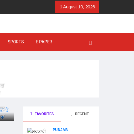
August 10, 2026
SPORTS
E PAPER
ਧਰ
ਫ਼
FAVORITES
RECENT
ਨਾ
PUNJAB