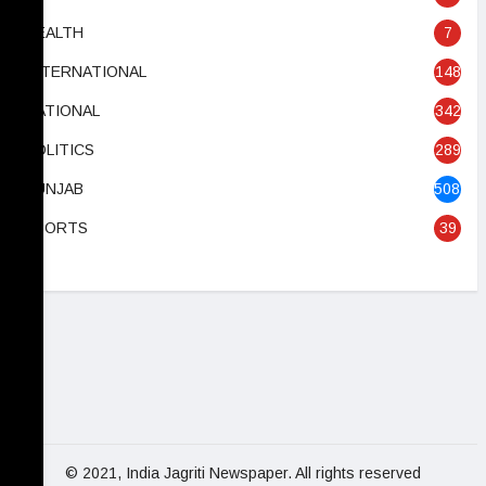
HEALTH
7
INTERNATIONAL
148
NATIONAL
342
POLITICS
289
PUNJAB
5082
SPORTS
39
© 2021, India Jagriti Newspaper. All rights reserved