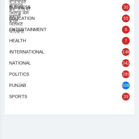
BUSINESS
30
EDUCATION
55
ENTERTAINMENT
9
HEALTH
7
INTERNATIONAL
148
NATIONAL
342
POLITICS
289
PUNJAB
5085
SPORTS
39